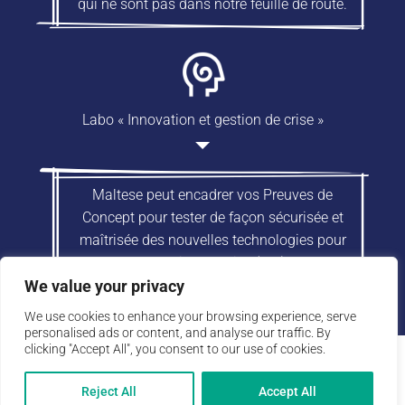
qui ne sont pas dans notre feuille de route.
Labo « Innovation et gestion de crise »
Maltese peut encadrer vos Preuves de
Concept pour tester de façon sécurisée et
maîtrisée des nouvelles technologies pour
la gestion de crise (IA…).
We value your privacy
We use cookies to enhance your browsing experience, serve
personalised ads or content, and analyse our traffic. By
clicking "Accept All", you consent to our use of cookies.
Maltese Technologies - 43B Rue Saint Sébastien - 75011 Paris - TVA:
FR29891257669 - SIRET 89125766900012 - RCS de Paris
Reject All
Accept All
Conditions Générales d’Utilisation